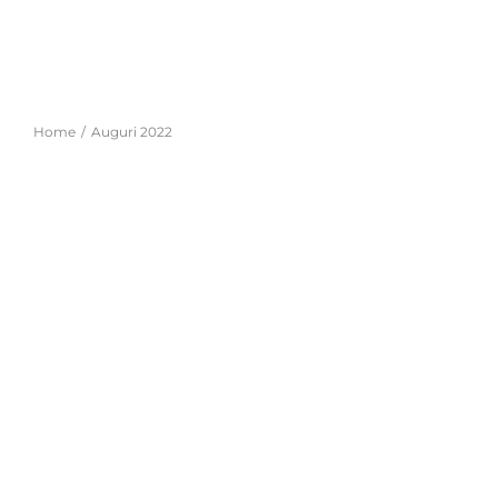
Salta
al
contenuto
Auguri 2022
Home
Auguri 2022