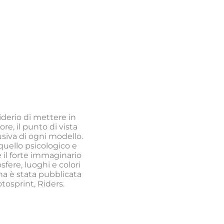
iderio di mettere in
re, il punto di vista
lusiva di ogni modello.
quello psicologico e
 il forte immaginario
fere, luoghi e colori
na è stata pubblicata
otosprint, Riders.