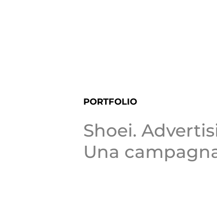
Salta
al
contenuto
PORTFOLIO
Shoei. Advertis
Una campagna i