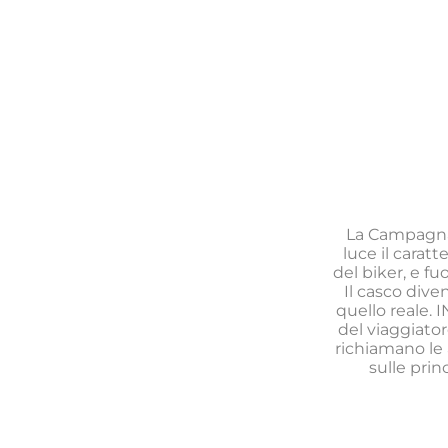
La Campagna 
luce il caratt
del biker, e fu
Il casco dive
quello reale.
del viaggiator
richiamano le 
sulle prin