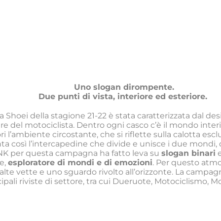
Uno slogan dirompente.
Due punti di vista, interiore ed esteriore.
Shoei della stagione 21-22 è stata caratterizzata dal des
ere del motociclista. Dentro ogni casco c’è il mondo interio
ori l’ambiente circostante, che si riflette sulla calotta esc
nta così l’intercapedine che divide e unisce i due mondi, 
 INK per questa campagna ha fatto leva su
slogan binari
e
e,
esploratore di mondi e di emozioni
. Per questo atmos
alte vette e uno sguardo rivolto all’orizzonte. La campag
cipali riviste di settore, tra cui Dueruote, Motociclismo, M